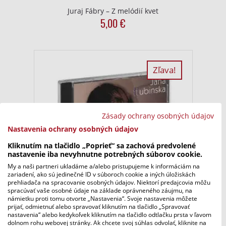
Juraj Fábry – Z melódií kvet
5,00
€
Zľava!
Zásady ochrany osobných údajov
Nastavenia ochrany osobných údajov
Kliknutím na tlačidlo „Poprieť“ sa zachová predvolené
nastavenie iba nevyhnutne potrebných súborov cookie.
My a naši partneri ukladáme a/alebo pristupujeme k informáciám na
zariadení, ako sú jedinečné ID v súboroch cookie a iných úložiskách
prehliadača na spracovanie osobných údajov. Niektorí predajcovia môžu
spracúvať vaše osobné údaje na základe oprávneného záujmu, na
námietku proti tomu otvorte „Nastavenia“. Svoje nastavenia môžete
prijať, odmietnuť alebo spravovať kliknutím na tlačidlo „Spravovať
nastavenia“ alebo kedykoľvek kliknutím na tlačidlo odtlačku prsta v ľavom
Jana Hubinská – Hotel Hazard (nie je na sklade)
dolnom rohu webovej stránky. Ak chcete svoj súhlas odvolať, kliknite na