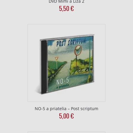
DVD Mimi a Líza 2
5,50
€
NO-5 a priatelia – Post scriptum
5,00
€