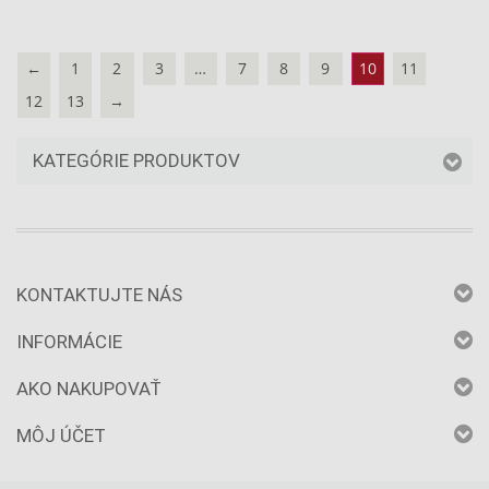
←
1
2
3
…
7
8
9
10
11
12
13
→
KATEGÓRIE PRODUKTOV
KONTAKTUJTE NÁS
INFORMÁCIE
AKO NAKUPOVAŤ
MÔJ ÚČET