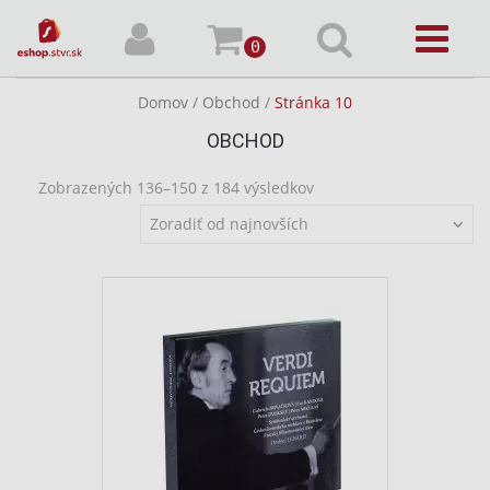
0
Domov
/
Obchod
/
Stránka 10
OBCHOD
Zoradené
Zobrazených 136–150 z 184 výsledkov
podľa
Zoradiť od najnovších
najnovších