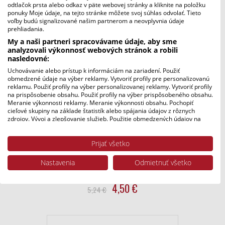
Pôvodná
Aktuálna
4,50
€
odtlačok prsta alebo odkaz v päte webovej stránky a kliknite na položku
5,00
€
ponuky Moje údaje, na tejto stránke môžete svoj súhlas odvolať. Tieto
cena
cena
voľby budú signalizované našim partnerom a neovplyvnia údaje
bola:
je:
prehliadania.
5,00
4,50
My a naši partneri spracovávame údaje, aby sme
analyzovali výkonnosť webových stránok a robili
€.
€.
Zľava!
nasledovné:
Uchovávanie alebo prístup k informáciám na zariadení. Použiť
obmedzené údaje na výber reklamy. Vytvoriť profily pre personalizovanú
reklamu. Použiť profily na výber personalizovanej reklamy. Vytvoriť profily
na prispôsobenie obsahu. Použiť profily na výber prispôsobeného obsahu.
Meranie výkonnosti reklamy. Meranie výkonnosti obsahu. Pochopiť
cieľové skupiny na základe štatistík alebo spájania údajov z rôznych
zdrojov. Vývoj a zlepšovanie služieb. Použitie obmedzených údajov na
výber obsahu.
Údaje môžu byť zdieľané mimo Európskej únie a odosielané do USA.
Prijať všetko
Váš súhlas a zásady používania cookie sa vzťahujú výlučne na túto
webovú stránku/aplikáciu.
Nastavenia
Odmietnuť všetko
Zobraziť zoznam partnerov (1 predajcovia IAB)
Funny Fellows – Spievanie vo vani
Vaše údaje používame na nasledujúce účely:
Pôvodná
Aktuálna
4,50
€
5,24
€
Účely spracovania IAB:
cena
cena
Uchovávanie alebo prístup k informáciám
bola:
je:
na zariadení
5,24
4,50