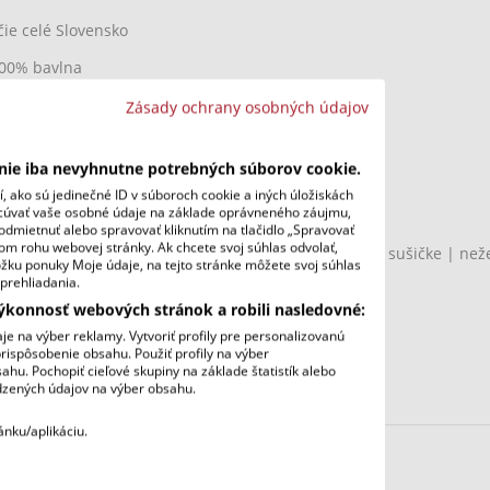
ie celé Slovensko
00% bavlna
0 g/m²
Zásady ochrany osobných údajov
 x 42 cm
enie iba nevyhnutne potrebných súborov cookie.
itrov
 ako sú jedinečné ID v súboroch cookie a iných úložiskách
acúvať vaše osobné údaje na základe oprávneného záujmu,
entová
odmietnuť alebo spravovať kliknutím na tlačidlo „Spravovať
nom rohu webovej stránky. Ak chcete svoj súhlas odvolať,
sť:
len ručné umývanie | neprať v práčke | nesušiť v sušičke | neže
ložku ponuky Moje údaje, na tejto stránke môžete svoj súhlas
prehliadania.
uky aj na rameno
výkonnosť webových stránok a robili nasledovné:
ši (67 cm dlhé)
e na výber reklamy. Vytvoriť profily pre personalizovanú
prispôsobenie obsahu. Použiť profily na výber
u. Pochopiť cieľové skupiny na základe štatistík alebo
edzených údajov na výber obsahu.
Y SA VÁM PÁČILO…
ánku/aplikáciu.