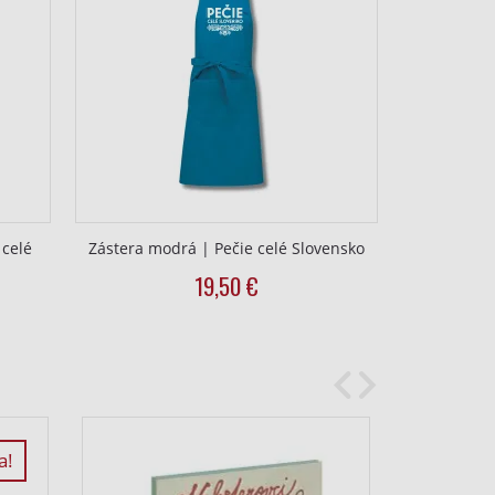
 celé
Zástera modrá | Pečie celé Slovensko
19,50
€
a!