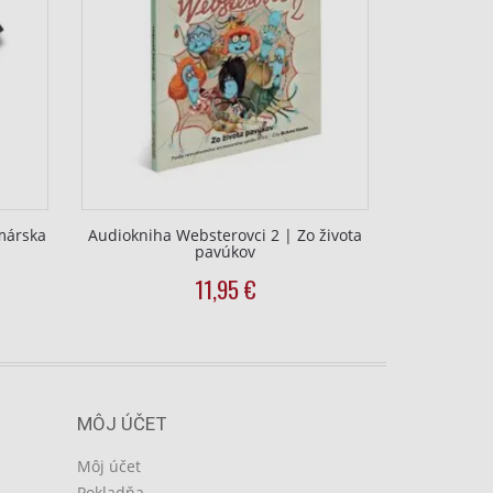
rmárska
Audiokniha Websterovci 2 | Zo života
Detské vyfa
pavúkov
to
uálna
11,95
€
dukt
a
ero
50
antov.
nosti
MÔJ ÚČET
ete
Môj účet
ať
Pokladňa