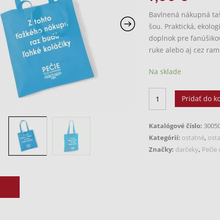
Bavlnená nákupná taš
šou. Praktická, ekolo
doplnok pre fanúšiko
ruke alebo aj cez ram
Na sklade
množstvo
Pridať do k
Bavlnená
taška
Katalógové číslo:
3005
modrá
Kategórií:
ostatné
,
ost
|
Značky:
darčeky
,
Pečie 
Pečie
celé
Slovensko