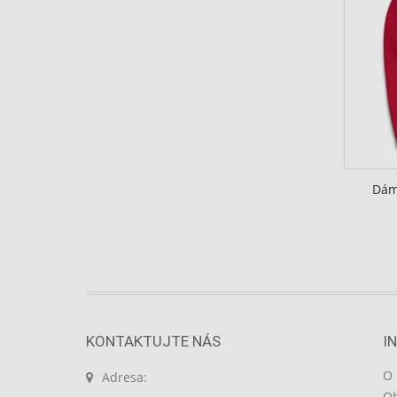
Použitie obmedzených údajov na výber obsahu
Špeciálne funkcie IAB:
Používanie presných údajov o geografickej polohe
Identifikácia zariadení na základe aktívne vyžiadaných info
Účely spracovania, ktoré nie sú v kompetencii IAB:
Nevyhnutné
Dám
Výkonostné
Funkčné
Reklama
KONTAKTUJTE NÁS
I
O 
Adresa:
Ob