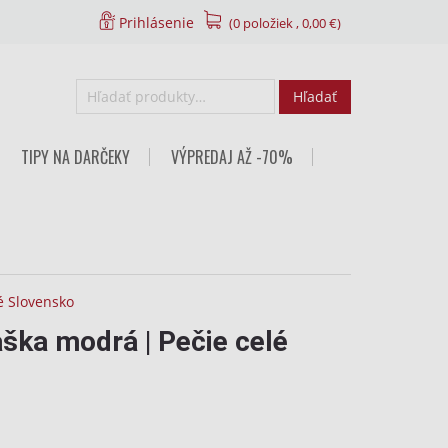
Prihlásenie
(0 položiek ,
0,00
€
)
Hľadať:
TIPY NA DARČEKY
VÝPREDAJ AŽ -70%
é Slovensko
ška modrá | Pečie celé