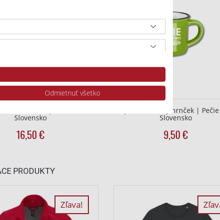
Odmietnuť všetko
zástera ružová | Pečie celé
Espresso zelený hrnček | Pečie
Slovensko
Slovensko
16,50
€
9,50
€
ACE PRODUKTY
a údajov z rôznych zdrojov
Zľava!
Zľav