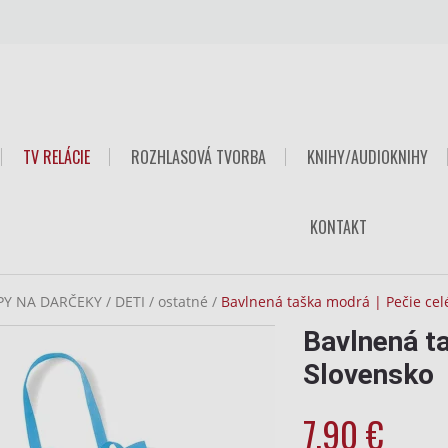
TV RELÁCIE
ROZHLASOVÁ TVORBA
KNIHY/AUDIOKNIHY
KONTAKT
PY NA DARČEKY
/
DETI
/
ostatné
/
Bavlnená taška modrá | Pečie cel
Bavlnená ta
Slovensko
7,90
€