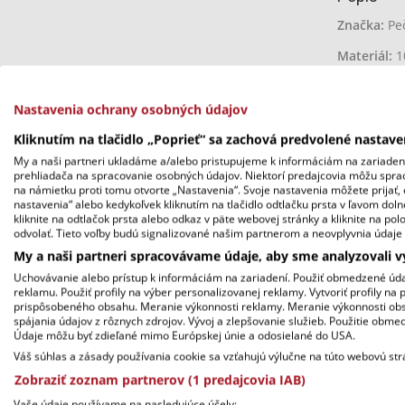
Značka:
Peč
Materiál:
1
Gramáž:
14
Nastavenia ochrany osobných údajov
Rozmer:
38
Kliknutím na tlačidlo „Poprieť“ sa zachová predvolené nastav
Objem:
10 l
My a naši partneri ukladáme a/alebo pristupujeme k informáciám na zariadení,
prehliadača na spracovanie osobných údajov. Niektorí predajcovia môžu spr
Farba:
mag
na námietku proti tomu otvorte „Nastavenia“. Svoje nastavenia môžete prijať, 
nastavenia“ alebo kedykoľvek kliknutím na tlačidlo odtlačku prsta v ľavom dol
Starostlivo
kliknite na odtlačok prsta alebo odkaz v päte webovej stránky a kliknite na po
odvolať. Tieto voľby budú signalizované našim partnerom a neovplyvnia údaje 
taška do r
My a naši partneri spracovávame údaje, aby sme analyzovali 
bavlnené u
Uchovávanie alebo prístup k informáciám na zariadení. Použiť obmedzené údaj
reklamu. Použiť profily na výber personalizovanej reklamy. Vytvoriť profily na 
prispôsobeného obsahu. Meranie výkonnosti reklamy. Meranie výkonnosti obsah
spájania údajov z rôznych zdrojov. Vývoj a zlepšovanie služieb. Použitie obm
MOŽNO B
Údaje môžu byť zdieľané mimo Európskej únie a odosielané do USA.
Váš súhlas a zásady používania cookie sa vzťahujú výlučne na túto webovú str
Zobraziť zoznam partnerov (1 predajcovia IAB)
Vaše údaje používame na nasledujúce účely: