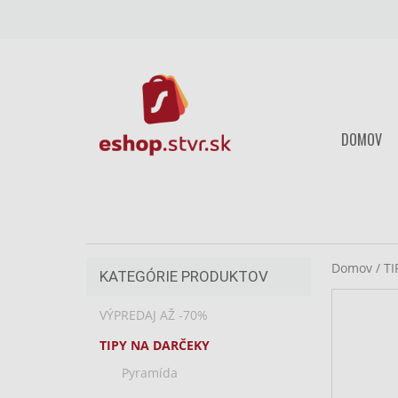
Preskočiť
DOMOV
na
Domov
/
TI
KATEGÓRIE PRODUKTOV
obsah
VÝPREDAJ AŽ -70%
TIPY NA DARČEKY
Pyramída