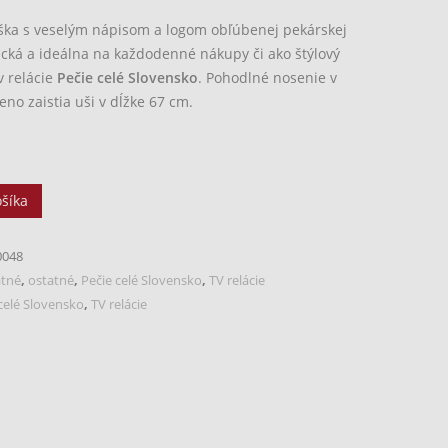
ka s veselým nápisom a logom obľúbenej pekárskej
gická a ideálna na každodenné nákupy či ako štýlový
v relácie
Pečie celé Slovensko
. Pohodlné nosenie v
eno zaistia uši v dĺžke 67 cm.
ošíka
0048
atné
,
ostatné
,
Pečie celé Slovensko
,
TV relácie
celé Slovensko
,
TV relácie