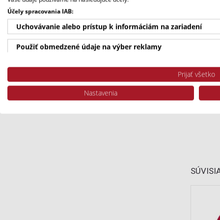
Účely spracovania IAB:
Uchovávanie alebo prístup k informáciám na zariadení
Použiť obmedzené údaje na výber reklamy
Vytvoriť profily pre personalizovanú reklamu
Prijať všetko
Použiť profily na výber personalizovanej reklamy
Nastavenia
Vytvoriť profily na prispôsobenie obsahu
Detská 
Použiť profily na výber prispôsobeného obsahu
Meranie výkonnosti reklamy
Meranie výkonnosti obsahu
SÚVISI
Pochopiť cieľové skupiny na základe štatistík alebo spájani
Vývoj a zlepšovanie služieb