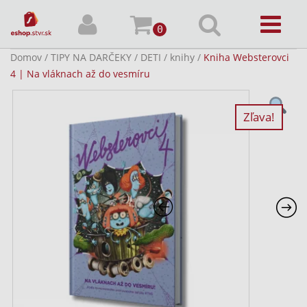
0
Domov
/
TIPY NA DARČEKY
/
DETI
/
knihy
/
Kniha Websterovci
4 | Na vláknach až do vesmíru
Zľava!