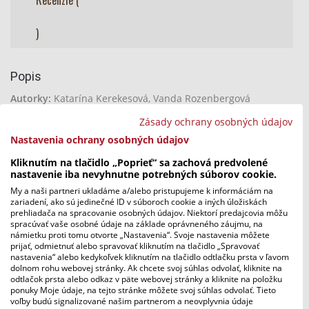
Recenzie (
)
Popis
Autorky:
Katarína Kerekesová, Vanda Rozenbergová
Zásady ochrany osobných údajov
Počet strán:
152 |
Väzba:
pevná |
Rozmer:
165×230 mm |
ISBN:
9788055663753 |
Rok vydania:
2023 |
Jazyk:
slovenčina
Nastavenia ochrany osobných údajov
|
Pôvod:
Slovensko |
Vekové odporúčanie:
8+
Kliknutím na tlačidlo „Poprieť“ sa zachová predvolené
|
Vydavateľstvo:
Slovart |
4.diel série:
Websterovci
nastavenie iba nevyhnutne potrebných súborov cookie.
My a naši partneri ukladáme a/alebo pristupujeme k informáciám na
Téma:
rodina, priateľstvo, hmyz, vzťahy, pavúci
zariadení, ako sú jedinečné ID v súboroch cookie a iných úložiskách
prehliadača na spracovanie osobných údajov. Niektorí predajcovia môžu
A navyše si čitatelia budú môcť pozrieť aj
seriálové
spracúvať vaše osobné údaje na základe oprávneného záujmu, na
spracovanie
vo vysielaní RTVS na Vianoce 2024!
námietku proti tomu otvorte „Nastavenia“. Svoje nastavenia môžete
prijať, odmietnuť alebo spravovať kliknutím na tlačidlo „Spravovať
nastavenia“ alebo kedykoľvek kliknutím na tlačidlo odtlačku prsta v ľavom
dolnom rohu webovej stránky. Ak chcete svoj súhlas odvolať, kliknite na
MOŽNO BY SA VÁM PÁČILO…
odtlačok prsta alebo odkaz v päte webovej stránky a kliknite na položku
ponuky Moje údaje, na tejto stránke môžete svoj súhlas odvolať. Tieto
voľby budú signalizované našim partnerom a neovplyvnia údaje