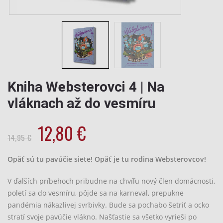
Kniha Websterovci 4 | Na
vláknach až do vesmíru
Pôvodná
Aktuálna
12,80
€
cena
cena
14,95
€
bola:
je:
Opäť sú tu pavúčie siete! Opäť je tu rodina Websterovcov!
14,95
12,80
€.
€.
V ďalších príbehoch pribudne na chvíľu nový člen domácnosti,
poletí sa do vesmíru, pôjde sa na karneval, prepukne
pandémia nákazlivej svrbivky. Bude sa pochabo šetriť a ocko
stratí svoje pavúčie vlákno. Našťastie sa všetko vyrieši po