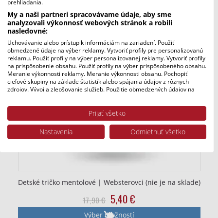
prehliadania.
Zľava!
My a naši partneri spracovávame údaje, aby sme
analyzovali výkonnosť webových stránok a robili
nasledovné:
Uchovávanie alebo prístup k informáciám na zariadení. Použiť
obmedzené údaje na výber reklamy. Vytvoriť profily pre personalizovanú
reklamu. Použiť profily na výber personalizovanej reklamy. Vytvoriť profily
na prispôsobenie obsahu. Použiť profily na výber prispôsobeného obsahu.
Meranie výkonnosti reklamy. Meranie výkonnosti obsahu. Pochopiť
cieľové skupiny na základe štatistík alebo spájania údajov z rôznych
zdrojov. Vývoj a zlepšovanie služieb. Použitie obmedzených údajov na
výber obsahu.
Údaje môžu byť zdieľané mimo Európskej únie a odosielané do USA.
Prijať všetko
Váš súhlas a zásady používania cookie sa vzťahujú výlučne na túto
webovú stránku/aplikáciu.
Nastavenia
Odmietnuť všetko
Zobraziť zoznam partnerov (1 predajcovia IAB)
Vaše údaje používame na nasledujúce účely:
Účely spracovania IAB:
Uchovávanie alebo prístup k informáciám
Detské tričko mentolové | Websterovci (nie je na sklade)
na zariadení
Pôvodná
Aktuálna
5,40
€
17,90
€
Použiť obmedzené údaje na výber reklamy
cena
cena
Výber možností