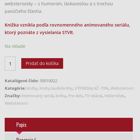
websterovsky ‒ s humorom, láskavosťou a s trochou
pavúčieho šťastia.
Knižka vznikla podľa rovnomenného animovaného seriálu,
ktorý poznáte z vysielania STVR.
Na sklade
množstvo
Pridať do košíka
Kniha
Websterovci
Katalógové číslo:
50010022
4
Kategórie:
knihy
,
Knihy/audioknihy
,
VÝPREDAJ AŽ -70%
,
Websterovci
|
Značky:
Animovaný seriál
,
kniha
,
Pre deti
,
TV relácie
,
Večerníček
,
Na
Websterovci
vláknach
až
do
Popis
vesmíru