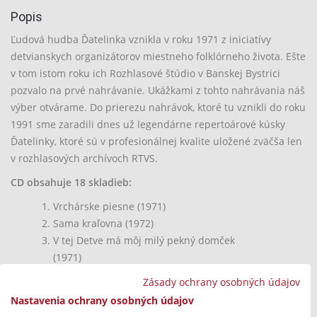
Popis
Ľudová hudba Ďatelinka vznikla v roku 1971 z iniciatívy
detvianskych organizátorov miestneho folklórneho života. Ešte
v tom istom roku ich Rozhlasové štúdio v Banskej Bystrici
pozvalo na prvé nahrávanie. Ukážkami z tohto nahrávania náš
výber otvárame. Do prierezu nahrávok, ktoré tu vznikli do roku
1991 sme zaradili dnes už legendárne repertoárové kúsky
Ďatelinky, ktoré sú v profesionálnej kvalite uložené zväčša len
v rozhlasových archívoch RTVS.
CD obsahuje 18 skladieb:
Vrchárske piesne (1971)
Sama kraľovna (1972)
V tej Detve má môj milý pekný domček
(1971)
Hrochoťská mlynárka (1990)
Zásady ochrany osobných údajov
Tichý vetrík po doline veje (1975), Teraz si ja
Nastavenia ochrany osobných údajov
nový život započnem, Oj majerán, zelený