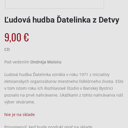
Ľudová hudba Ďatelinka z Detvy
9,00
€
CD
Pod vedením
Ondreja Molotu
Ľudová hudba Ďatelinka vznikla v roku 1971 z iniciatívy
detvianskych organizátorov miestneho folklórneho života. Ešte
v tom istom roku ich Rozhlasové štúdio v Banskej Bystrici
pozvalo na prvé nahrávanie. Ukážkami z tohto nahrávania náš
výber otvárame.
Nie je na sklade
Pripomenúť, keď bude produkt opäť na sklade.