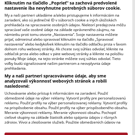
Kliknutím na tlačidlo „Poprieť“ sa zachová predvolené
majerán
nastavenie iba nevyhnutne potrebných súborov cookie.
Zabudnuté nôty (1990)
My a naši partneri ukladáme a/alebo pristupujeme k informáciám na
Ej, horička zelená (1979)
zariadení, ako sú jedinečné ID v súboroch cookie a iných úložiskách
prehliadača na spracovanie osobných údajov. Niektorí predajcovia môžu
Nepovedz ty ďiouča maťeri (1977), Nič sa mi
spracúvať vaše osobné údaje na základe oprávneného záujmu, na
nepáči v tomto majeríku
námietku proti tomu otvorte „Nastavenia“. Svoje nastavenia môžete
prijať, odmietnuť alebo spravovať kliknutím na tlačidlo „Spravovať
Keď som išiou do Bistrici (1977)
nastavenia“ alebo kedykoľvek kliknutím na tlačidlo odtlačku prsta v ľavom
Piesne z Drábska (1978)
dolnom rohu webovej stránky. Ak chcete svoj súhlas odvolať, kliknite na
odtlačok prsta alebo odkaz v päte webovej stránky a kliknite na položku
Rozkazovačky (1974)
ponuky Moje údaje, na tejto stránke môžete svoj súhlas odvolať. Tieto
Červený kantár, sivý kôň (1990)
voľby budú signalizované našim partnerom a neovplyvnia údaje
prehliadania.
Zdola nášho domu, Vykvitla ružička (1990),
My a naši partneri spracovávame údaje, aby sme
Vyspala som sa iste, Vychodí slniečko
analyzovali výkonnosť webových stránok a robili
A tam dolu pod jedličkou (1971)
nasledovné:
Mala som frajera (1971), A ty šteňa, malô
Uchovávanie alebo prístup k informáciám na zariadení. Použiť
šteňa
obmedzené údaje na výber reklamy. Vytvoriť profily pre personalizovanú
reklamu. Použiť profily na výber personalizovanej reklamy. Vytvoriť profily
Strigônske III (1978)
na prispôsobenie obsahu. Použiť profily na výber prispôsobeného obsahu.
Rozkazovačky z Podpoľania (1972)
Meranie výkonnosti reklamy. Meranie výkonnosti obsahu. Pochopiť
cieľové skupiny na základe štatistík alebo spájania údajov z rôznych
Včas ráno svitalo (1985)
zdrojov. Vývoj a zlepšovanie služieb. Použitie obmedzených údajov na
výber obsahu.
Údaje môžu byť zdieľané mimo Európskej únie a odosielané do USA.