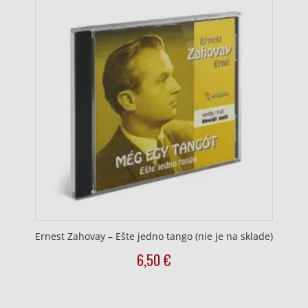
Vytvoriť profily pre personalizovanú
reklamu
Použiť profily na výber personalizovanej
reklamy
Vytvoriť profily na prispôsobenie obsahu
Použiť profily na výber prispôsobeného
obsahu
Meranie výkonnosti reklamy
Meranie výkonnosti obsahu
Pochopiť cieľové skupiny na základe
štatistík alebo spájania údajov z rôznych
Ernest Zahovay – Ešte jedno tango (nie je na sklade)
zdrojov
6,50
€
Vývoj a zlepšovanie služieb
Použitie obmedzených údajov na výber