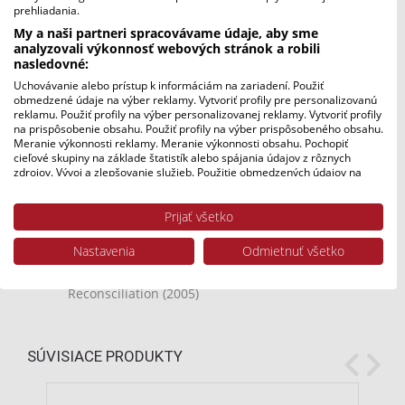
prehliadania.
CD (STEREO)
My a naši partneri spracovávame údaje, aby sme
Simple electronic symphony (1975)
analyzovali výkonnosť webových stránok a robili
nasledovné:
Epoché II. (1984)
Uchovávanie alebo prístup k informáciám na zariadení. Použiť
Zmierenie (podľa Zjavenia sv.Jána) –
obmedzené údaje na výber reklamy. Vytvoriť profily pre personalizovanú
Reconsciliation (2004)
reklamu. Použiť profily na výber personalizovanej reklamy. Vytvoriť profily
na prispôsobenie obsahu. Použiť profily na výber prispôsobeného obsahu.
Meranie výkonnosti reklamy. Meranie výkonnosti obsahu. Pochopiť
DVD (zvuk) – SPEKTRÁ II. (Surround 5.1)
cieľové skupiny na základe štatistík alebo spájania údajov z rôznych
zdrojov. Vývoj a zlepšovanie služieb. Použitie obmedzených údajov na
Pohyb života – Motus vivendi (2005)
výber obsahu.
Údaje môžu byť zdieľané mimo Európskej únie a odosielané do USA.
Faustovo vykúpenie (2005)
Prijať všetko
Váš súhlas a zásady používania cookie sa vzťahujú výlučne na túto
Pytagorovský obal jednej Bachovej fúgy
webovú stránku/aplikáciu.
(2004)
Nastavenia
Odmietnuť všetko
Zobraziť zoznam partnerov (1 predajcovia IAB)
Zmierenie (podľa Zjavenia sv. Jána) –
Vaše údaje používame na nasledujúce účely:
Reconsciliation (2005)
Účely spracovania IAB:
Uchovávanie alebo prístup k informáciám
na zariadení
SÚVISIACE PRODUKTY
Použiť obmedzené údaje na výber reklamy