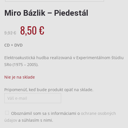
Miro Bázlik – Piedestál
Pôvodná
Aktuálna
8,50
€
cena
cena
9,92
€
bola:
je:
CD + DVD
9,92
8,50
€.
€.
Elektroakustická hudba realizovaná v Experimentálnom štúdiu
SRo (1975 – 2005).
Nie je na sklade
Pripomenúť, keď bude produkt opäť na sklade.
Oboznámil som sa s informáciami o
ochrane osobných
údajov
a súhlasím s nimi.