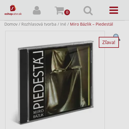
0
Domov
/
Rozhlasová tvorba
/
Iné
/
Miro Bázlik – Piedestál
Zľava!