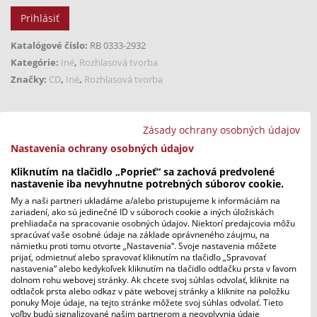
Prihlásiť
Katalógové číslo:
RB 0333-2932
Kategórie:
Iné
,
Rozhlasová tvorba
Značky:
CD
,
Iné
,
Rozhlasová tvorba
Popis
Zásady ochrany osobných údajov
Nastavenia ochrany osobných údajov
Recenzie (
Kliknutím na tlačidlo „Poprieť“ sa zachová predvolené
nastavenie iba nevyhnutne potrebných súborov cookie.
)
My a naši partneri ukladáme a/alebo pristupujeme k informáciám na
zariadení, ako sú jedinečné ID v súboroch cookie a iných úložiskách
prehliadača na spracovanie osobných údajov. Niektorí predajcovia môžu
spracúvať vaše osobné údaje na základe oprávneného záujmu, na
Popis
námietku proti tomu otvorte „Nastavenia“. Svoje nastavenia môžete
prijať, odmietnuť alebo spravovať kliknutím na tlačidlo „Spravovať
Elektroakustická hudba realizovaná v Experimentálnom štúdiu
nastavenia“ alebo kedykoľvek kliknutím na tlačidlo odtlačku prsta v ľavom
dolnom rohu webovej stránky. Ak chcete svoj súhlas odvolať, kliknite na
SRo (1975 – 2005).
odtlačok prsta alebo odkaz v päte webovej stránky a kliknite na položku
ponuky Moje údaje, na tejto stránke môžete svoj súhlas odvolať. Tieto
Dvojdisk:
voľby budú signalizované našim partnerom a neovplyvnia údaje