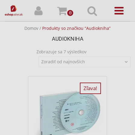
0
Domov
/
Produkty so značkou “Audiokniha”
AUDIOKNIHA
Zoradené
Zobrazuje sa 7 výsledkov
podľa
Zoradiť od najnovších
najnovších
Zľava!