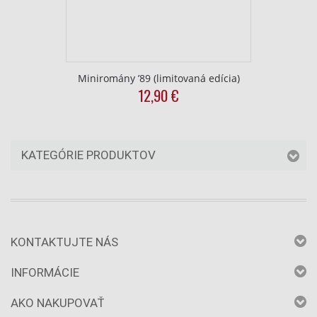
Účely spracovania, ktoré nie sú v kompetencii IAB:
Nevyhnutné
Výkonostné
Miniromány ’89 (limitovaná edícia)
12,90
€
Funkčné
Reklama
KATEGÓRIE PRODUKTOV
KONTAKTUJTE NÁS
INFORMÁCIE
AKO NAKUPOVAŤ