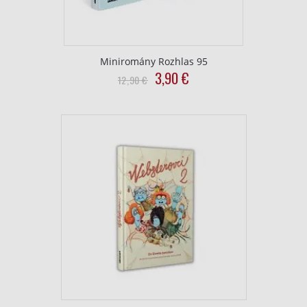
Miniromány Rozhlas 95
Pôvodná
Aktuálna
3,90
€
12,90
€
cena
cena
bola:
je:
12,90
3,90
€.
€.