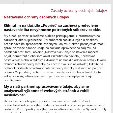
Zásady ochrany osobných údajov
Zľava!
Nastavenia ochrany osobných údajov
Kliknutím na tlačidlo „Poprieť“ sa zachová predvolené
nastavenie iba nevyhnutne potrebných súborov cookie.
My a naši partneri ukladáme a/alebo pristupujeme k informáciám na
zariadení, ako sú jedinečné ID v súboroch cookie a iných úložiskách
prehliadača na spracovanie osobných údajov. Niektorí predajcovia môžu
spracúvať vaše osobné údaje na základe oprávneného záujmu, na
námietku proti tomu otvorte „Nastavenia“. Svoje nastavenia môžete
prijať, odmietnuť alebo spravovať kliknutím na tlačidlo „Spravovať
nastavenia“ alebo kedykoľvek kliknutím na tlačidlo odtlačku prsta v ľavom
dolnom rohu webovej stránky. Ak chcete svoj súhlas odvolať, kliknite na
odtlačok prsta alebo odkaz v päte webovej stránky a kliknite na položku
ponuky Moje údaje, na tejto stránke môžete svoj súhlas odvolať. Tieto
Miniromány Spomalenie
voľby budú signalizované našim partnerom a neovplyvnia údaje
Pôvodná
Aktuálna
3,90
€
12,90
€
prehliadania.
cena
cena
My a naši partneri spracovávame údaje, aby sme
bola:
je:
analyzovali výkonnosť webových stránok a robili
nasledovné:
12,90
3,90
Uchovávanie alebo prístup k informáciám na zariadení. Použiť
€.
€.
obmedzené údaje na výber reklamy. Vytvoriť profily pre personalizovanú
reklamu. Použiť profily na výber personalizovanej reklamy. Vytvoriť profily