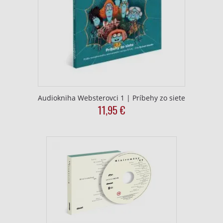
Použiť profily na výber prispôsobeného
obsahu
Meranie výkonnosti reklamy
Meranie výkonnosti obsahu
Pochopiť cieľové skupiny na základe
štatistík alebo spájania údajov z rôznych
Audiokniha Websterovci 1 | Príbehy zo siete
zdrojov
11,95
€
Vývoj a zlepšovanie služieb
Použitie obmedzených údajov na výber
obsahu
Špeciálne funkcie IAB:
Používanie presných údajov o geografickej
polohe
Identifikácia zariadení na základe aktívne
vyžiadaných informácií