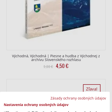
Východná, Východná | Piesne a hudba z Východnej z
archívu Slovenského rozhlasu
Pôvodná
Aktuálna
4,50
€
9,00
€
cena
cena
bola:
je:
9,00
4,50
€.
€.
Zľava!
Zásady ochrany osobných údajov
Nastavenia ochrany osobných údajov