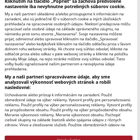
Kliknutím na tlačidlo „Poprieť“ sa zachová predvolené
nastavenie iba nevyhnutne potrebných súborov cookie.
My a naši partneri ukladáme a/alebo pristupujeme k informáciám na
zariadení, ako sú jedinečné ID v súboroch cookie a iných úložiskách
prehliadača na spracovanie osobných údajov. Niektorí predajcovia môžu
spracúvať vaše osobné údaje na základe oprávneného záujmu, na
námietku proti tomu otvorte „Nastavenia“. Svoje nastavenia môžete
prijať, odmietnuť alebo spravovať kliknutím na tlačidlo „Spravovať
nastavenia“ alebo kedykoľvek kliknutím na tlačidlo odtlačku prsta v ľavom
dolnom rohu webovej stránky. Ak chcete svoj súhlas odvolať, kliknite na
odtlačok prsta alebo odkaz v päte webovej stránky a kliknite na položku
ponuky Moje údaje, na tejto stránke môžete svoj súhlas odvolať. Tieto
voľby budú signalizované našim partnerom a neovplyvnia údaje
prehliadania.
My a naši partneri spracovávame údaje, aby sme
analyzovali výkonnosť webových stránok a robili
nasledovné:
Na terchovskú nôtu | Terchovská muzika z archívu
Slovenského rozhlasu
Uchovávanie alebo prístup k informáciám na zariadení. Použiť
Pôvodná
Aktuálna
4,50
€
obmedzené údaje na výber reklamy. Vytvoriť profily pre personalizovanú
9,00
€
reklamu. Použiť profily na výber personalizovanej reklamy. Vytvoriť profily
cena
cena
na prispôsobenie obsahu. Použiť profily na výber prispôsobeného obsahu.
bola:
je:
Meranie výkonnosti reklamy. Meranie výkonnosti obsahu. Pochopiť
cieľové skupiny na základe štatistík alebo spájania údajov z rôznych
9,00
4,50
zdrojov. Vývoj a zlepšovanie služieb. Použitie obmedzených údajov na
€.
€.
výber obsahu.
Zľava!
Údaje môžu byť zdieľané mimo Európskej únie a odosielané do USA.